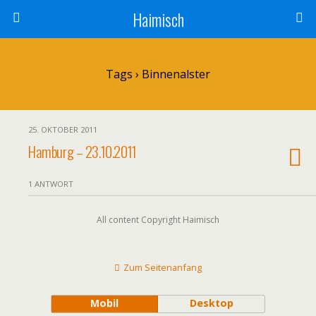
Haimisch
Tags › Binnenalster
25. OKTOBER 2011
Hamburg – 23.10.2011
1 ANTWORT
All content Copyright Haimisch
Zum Seitenanfang
Mobil
Desktop